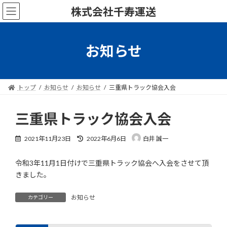
コ
ナ
株式会社千寿運送
ン
ビ
テ
ゲ
ン
ー
ツ
シ
お知らせ
へ
ョ
ス
ン
キ
に
ッ
移
トップ
お知らせ
お知らせ
三重県トラック協会入会
プ
動
三重県トラック協会入会
最
2021年11月23日
2022年6月6日
白井 誠一
終
更
令和3年11月1日付けで三重県トラック協会へ入会をさせて頂
新
日
きました。
時
:
お知らせ
カテゴリー